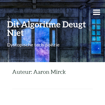
Dit Algoritme Deugt
Niet
Dystopische tech-poëzie
Auteur: Aaron Mirck